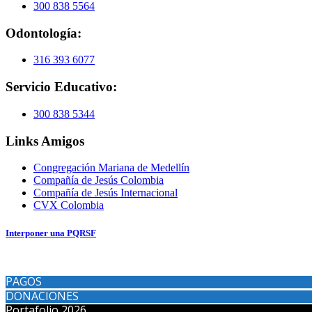
300 838 5564
Odontología:
316 393 6077
Servicio Educativo:
300 838 5344
Links Amigos
Congregación Mariana de Medellín
Compañía de Jesús Colombia
Compañía de Jesús Internacional
CVX Colombia
Interponer una PQRSF
PAGOS
DONACIONES
Portafolio 2026