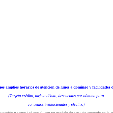
os amplios horarios de atención de lunes a domingo y facilidades 
(Tarjeta crédito, tarjeta débito, descuentos por nómina para
convenios institucionales y efectivo).
otección y seguridad social, con un modelo de servicio centrado en la at