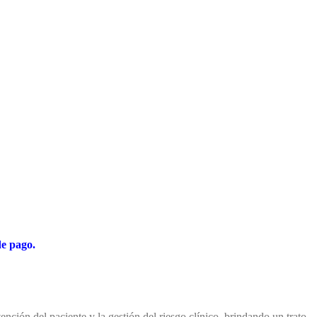
de pago.
ención del paciente y la gestión del riesgo clínico, brindando un trato