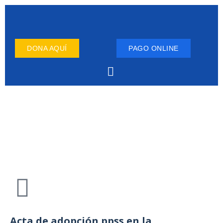
DONA AQUÍ
PAGO ONLINE
Acta de adopción ppss en la