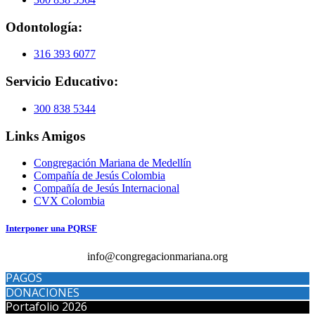
Odontología:
316 393 6077
Servicio Educativo:
300 838 5344
Links Amigos
Congregación Mariana de Medellín
Compañía de Jesús Colombia
Compañía de Jesús Internacional
CVX Colombia
Interponer una PQRSF
info@congregacionmariana.org
PAGOS
DONACIONES
Portafolio 2026